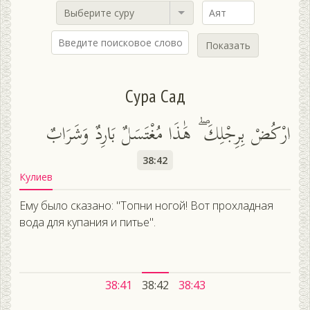
Выберите суру
Показать
Сура Сад
ارْكُضْ بِرِجْلِكَ ۖ هَٰذَا مُغْتَسَلٌ بَارِدٌ وَشَرَابٌ
38:42
Кулиев
Ему было сказано: "Топни ногой! Вот прохладная
вода для купания и питье".
38:41
38:42
38:43