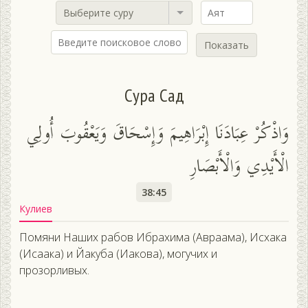
Выберите суру
Показать
Сура Сад
وَاذْكُرْ عِبَادَنَا إِبْرَاهِيمَ وَإِسْحَاقَ وَيَعْقُوبَ أُولِي
الْأَيْدِي وَالْأَبْصَارِ
38:45
Кулиев
Помяни Наших рабов Ибрахима (Авраама), Исхака
(Исаака) и Йакуба (Иакова), могучих и
прозорливых.