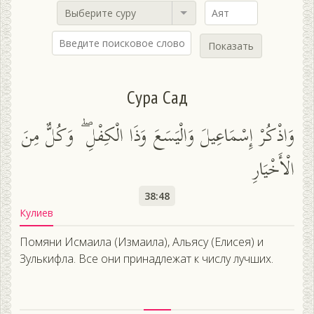
Выберите суру
Показать
Сура Сад
وَاذْكُرْ إِسْمَاعِيلَ وَالْيَسَعَ وَذَا الْكِفْلِ ۖ وَكُلٌّ مِنَ
الْأَخْيَارِ
38:48
Кулиев
Помяни Исмаила (Измаила), Альясу (Елисея) и
Зулькифла. Все они принадлежат к числу лучших.