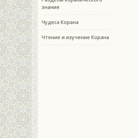
знания
Чудеса Корана
Чтение и изучение Корана