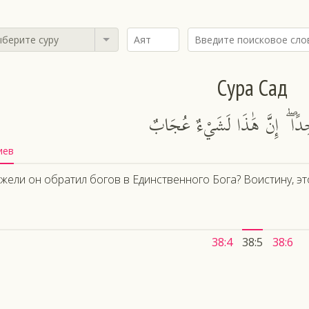
берите суру
Сура Сад
َاحِدًا ۖ إِنَّ هَٰذَا لَشَيْءٌ عُجَابٌ
иев
жели он обратил богов в Единственного Бога? Воистину, эт
38:4
38:5
38:6