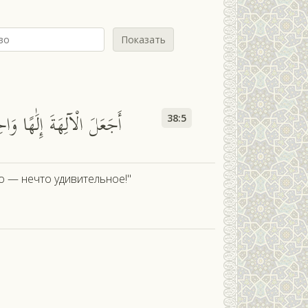
Показать
أَجَعَلَ الْآلِهَةَ إِلَٰهًا و
38:5
о — нечто удивительное!"