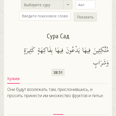
Выберите суру
Показать
Сура Сад
مُتَّكِئِينَ فِيهَا يَدْعُونَ فِيهَا بِفَاكِهَةٍ كَثِيرَةٍ
وَشَرَابٍ
38:51
Кулиев
Они будут возлежать там, прислонившись, и
просить принести им множество фруктов и питье.