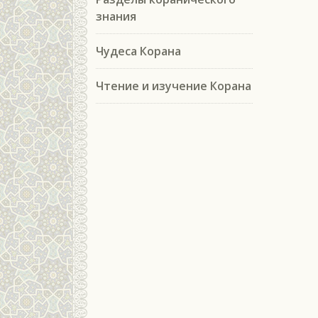
знания
Чудеса Корана
Чтение и изучение Корана