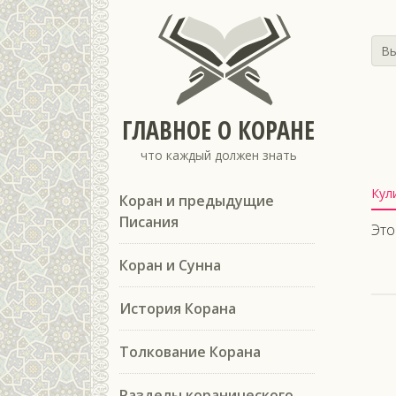
Вы
ГЛАВНОЕ О КОРАНЕ
что каждый должен знать
Кул
Коран и предыдущие
Писания
Это
Коран и Сунна
История Корана
Толкование Корана
Разделы коранического