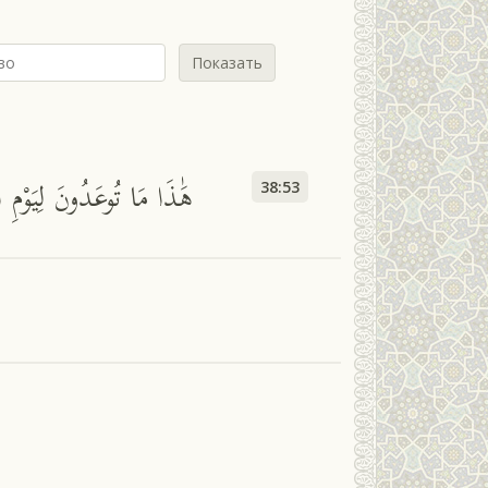
Показать
هَٰذَا مَا تُوعَدُونَ لِيَوْم
38:53