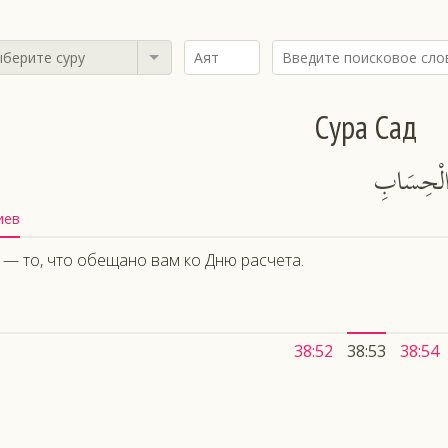
берите суру
Сура Сад
ِ الْحِسَابِ
иев
 — то, что обещано вам ко Дню расчета.
38:52
38:53
38:54