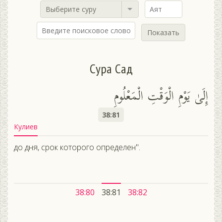
Выберите суру
Показать
Сура Сад
إِلَىٰ يَوْمِ الْوَقْتِ الْمَعْلُومِ
38:81
Кулиев
до дня, срок которого определен".
38:80
38:81
38:82