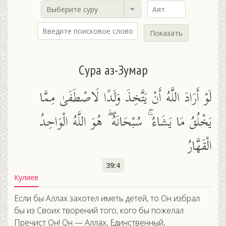
Выберите суру
Показать
Сура аз-Зумар
لَوْ أَرَادَ اللَّهُ أَنْ يَتَّخِذَ وَلَدًا لَاصْطَفَىٰ مِمَّا
يَخْلُقُ مَا يَشَاءُ ۚ سُبْحَانَهُ ۖ هُوَ اللَّهُ الْوَاحِدُ
الْقَهَّارُ
39:4
Кулиев
Если бы Аллах захотел иметь детей, то Он избрал
бы из Своих творений того, кого бы пожелал.
Пречист Он! Он — Аллах, Единственный,