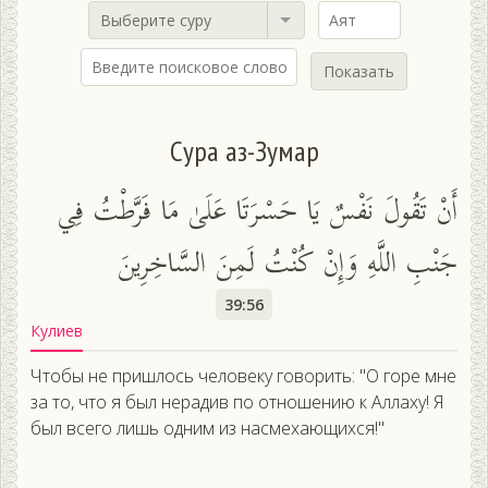
Выберите суру
Показать
Сура аз-Зумар
أَنْ تَقُولَ نَفْسٌ يَا حَسْرَتَا عَلَىٰ مَا فَرَّطْتُ فِي
جَنْبِ اللَّهِ وَإِنْ كُنْتُ لَمِنَ السَّاخِرِينَ
39:56
Кулиев
Чтобы не пришлось человеку говорить: "О горе мне
за то, что я был нерадив по отношению к Аллаху! Я
был всего лишь одним из насмехающихся!"