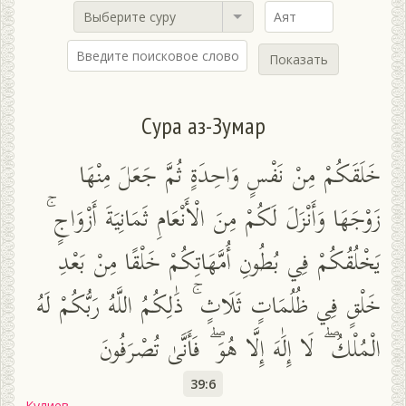
Выберите суру
Показать
Сура аз-Зумар
خَلَقَكُمْ مِنْ نَفْسٍ وَاحِدَةٍ ثُمَّ جَعَلَ مِنْهَا
زَوْجَهَا وَأَنْزَلَ لَكُمْ مِنَ الْأَنْعَامِ ثَمَانِيَةَ أَزْوَاجٍ ۚ
يَخْلُقُكُمْ فِي بُطُونِ أُمَّهَاتِكُمْ خَلْقًا مِنْ بَعْدِ
خَلْقٍ فِي ظُلُمَاتٍ ثَلَاثٍ ۚ ذَٰلِكُمُ اللَّهُ رَبُّكُمْ لَهُ
الْمُلْكُ ۖ لَا إِلَٰهَ إِلَّا هُوَ ۖ فَأَنَّىٰ تُصْرَفُونَ
39:6
Кулиев