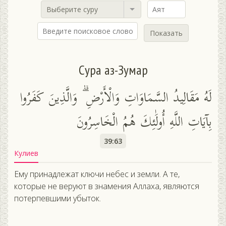
Выберите суру
Показать
Сура аз-Зумар
لَهُ مَقَالِيدُ السَّمَاوَاتِ وَالْأَرْضِ ۗ وَالَّذِينَ كَفَرُوا
بِآيَاتِ اللَّهِ أُولَٰئِكَ هُمُ الْخَاسِرُونَ
39:63
Кулиев
Ему принадлежат ключи небес и земли. А те,
которые не веруют в знамения Аллаха, являются
потерпевшими убыток.