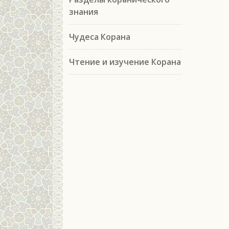
знания
Чудеса Корана
Чтение и изучение Корана