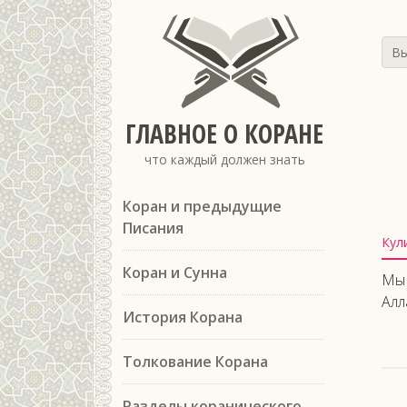
Вы
ГЛАВНОЕ О КОРАНЕ
что каждый должен знать
Коран и предыдущие
Писания
Кул
Коран и Сунна
Мы 
Алл
История Корана
Толкование Корана
Разделы коранического