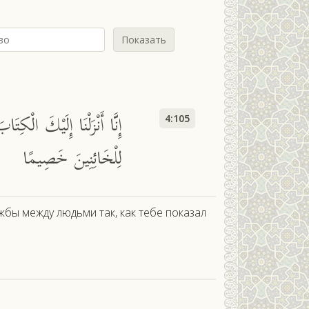
Показать
إِنَّا أَنْزَلْنَا إِلَيْكَ الْكِ
4:105
لِلْخَائِنِينَ خَصِيمًا
бы между людьми так, как тебе показал