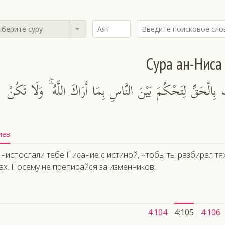
берите суру
Сура ан-Ниса
تَابَ بِالْحَقِّ لِتَحْكُمَ بَيْنَ النَّاسِ بِمَا أَرَاكَ اللَّهُ ۚ وَلَا تَكُنْ
иев
ниспослали тебе Писание с истиной, чтобы ты разбирал тяж
ах. Посему не препирайся за изменников.
4:104
4:105
4:106