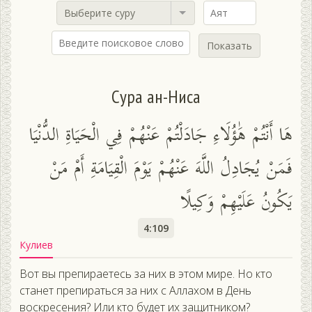
Выберите суру
Показать
Сура ан-Ниса
هَا أَنْتُمْ هَٰؤُلَاءِ جَادَلْتُمْ عَنْهُمْ فِي الْحَيَاةِ الدُّنْيَا
فَمَنْ يُجَادِلُ اللَّهَ عَنْهُمْ يَوْمَ الْقِيَامَةِ أَمْ مَنْ
يَكُونُ عَلَيْهِمْ وَكِيلًا
4:109
Кулиев
Вот вы препираетесь за них в этом мире. Но кто
станет препираться за них с Аллахом в День
воскресения? Или кто будет их защитником?