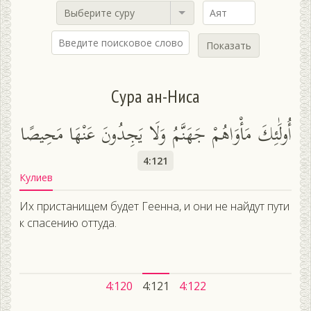
Выберите суру
Показать
Сура ан-Ниса
أُولَٰئِكَ مَأْوَاهُمْ جَهَنَّمُ وَلَا يَجِدُونَ عَنْهَا مَحِيصًا
4:121
Кулиев
Их пристанищем будет Геенна, и они не найдут пути
к спасению оттуда.
4:120
4:121
4:122