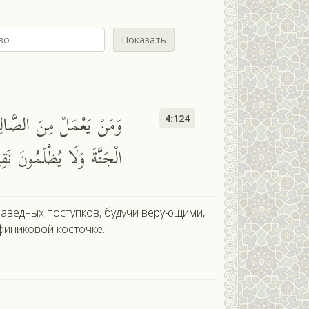
Показать
وَمَنْ يَعْمَلْ مِنَ الصَّالِح
4:124
الْجَنَّةَ وَلَا يُظْلَمُونَ نَقِي
аведных поступков, будучи верующими,
 финиковой косточке.