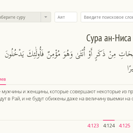
берите суру
Сура ан-Ниса
َاتِ مِنْ ذَكَرٍ أَوْ أُنْثَىٰ وَهُوَ مُؤْمِنٌ فَأُولَٰئِكَ يَدْخُلُونَ
رًا
иев
е мужчины и женщины, которые совершают некоторые из пр
дут в Рай, и не будут обижены даже на величину выемки на
4:123
4:124
4:125