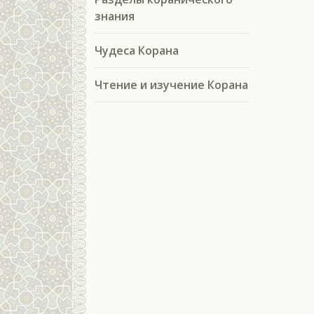
знания
Чудеса Корана
Чтение и изучение Корана