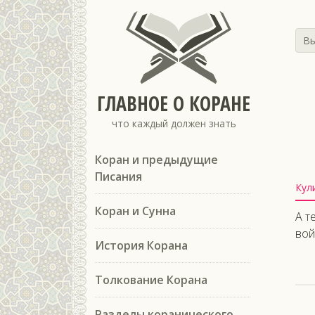
Вы
ГЛАВНОЕ О КОРАНЕ
что каждый должен знать
Коран и предыдущие
Писания
Кул
Коран и Сунна
А т
вой
История Корана
Толкование Корана
Разделы коранического