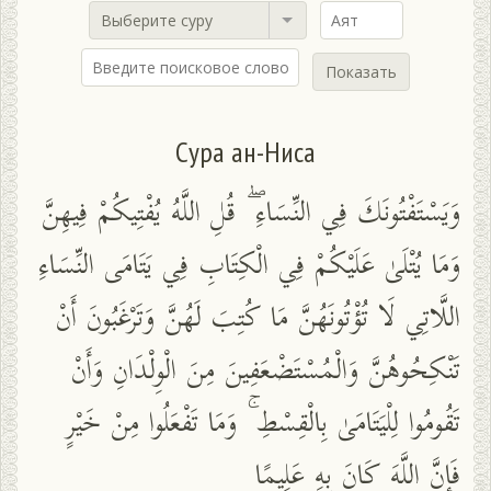
Выберите суру
Показать
Сура ан-Ниса
وَيَسْتَفْتُونَكَ فِي النِّسَاءِ ۖ قُلِ اللَّهُ يُفْتِيكُمْ فِيهِنَّ
وَمَا يُتْلَىٰ عَلَيْكُمْ فِي الْكِتَابِ فِي يَتَامَى النِّسَاءِ
اللَّاتِي لَا تُؤْتُونَهُنَّ مَا كُتِبَ لَهُنَّ وَتَرْغَبُونَ أَنْ
تَنْكِحُوهُنَّ وَالْمُسْتَضْعَفِينَ مِنَ الْوِلْدَانِ وَأَنْ
تَقُومُوا لِلْيَتَامَىٰ بِالْقِسْطِ ۚ وَمَا تَفْعَلُوا مِنْ خَيْرٍ
فَإِنَّ اللَّهَ كَانَ بِهِ عَلِيمًا