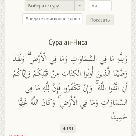
Выберите суру
Показать
Сура ан-Ниса
وَلِلَّهِ مَا فِي السَّمَاوَاتِ وَمَا فِي الْأَرْضِ ۗ وَلَقَدْ
وَصَّيْنَا الَّذِينَ أُوتُوا الْكِتَابَ مِنْ قَبْلِكُمْ وَإِيَّاكُمْ
أَنِ اتَّقُوا اللَّهَ ۚ وَإِنْ تَكْفُرُوا فَإِنَّ لِلَّهِ مَا فِي
السَّمَاوَاتِ وَمَا فِي الْأَرْضِ ۚ وَكَانَ اللَّهُ غَنِيًّا
حَمِيدًا
4:131
Кулиев