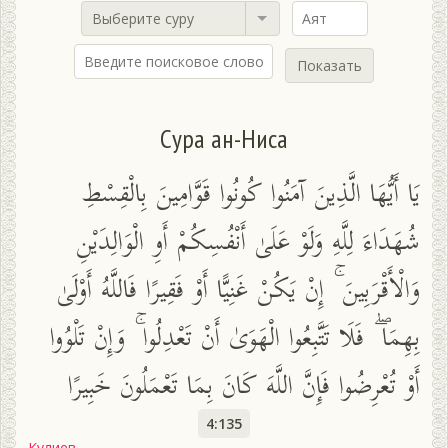
Выберите суру
Показать
Сура ан-Ниса
يَا أَيُّهَا الَّذِينَ آمَنُوا كُونُوا قَوَّامِينَ بِالْقِسْطِ
شُهَدَاءَ لِلَّهِ وَلَوْ عَلَىٰ أَنْفُسِكُمْ أَوِ الْوَالِدَيْنِ
وَالْأَقْرَبِينَ ۚ إِنْ يَكُنْ غَنِيًّا أَوْ فَقِيرًا فَاللَّهُ أَوْلَىٰ
بِهِمَا ۖ فَلَا تَتَّبِعُوا الْهَوَىٰ أَنْ تَعْدِلُوا ۚ وَإِنْ تَلْوُوا
أَوْ تُعْرِضُوا فَإِنَّ اللَّهَ كَانَ بِمَا تَعْمَلُونَ خَبِيرًا
4:135
Кулиев