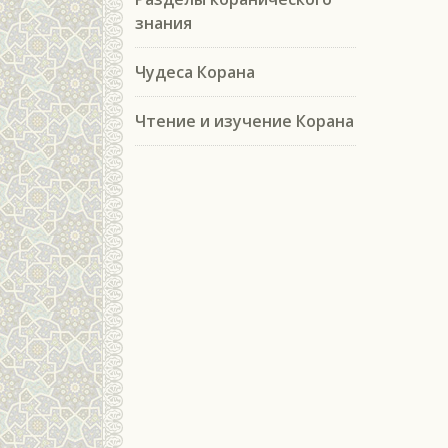
знания
Чудеса Корана
Чтение и изучение Корана