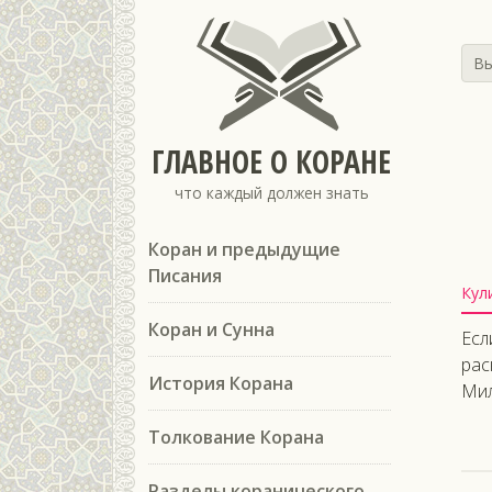
Вы
ГЛАВНОЕ О КОРАНЕ
что каждый должен знать
Коран и предыдущие
Писания
Кул
Коран и Сунна
Есл
рас
История Корана
Мил
Толкование Корана
Разделы коранического