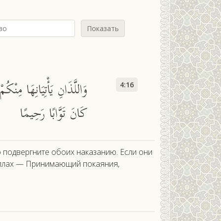
Показать
وَاللَّذَانِ يَأْتِيَانِهَا مِنْكُ
4:16
كَانَ تَوَّابًا رَحِيمًا
о подвергните обоих наказанию. Если они
 Аллах — Принимающий покаяния,