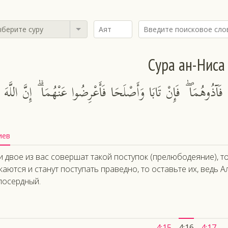
берите суру
Сура ан-Ниса
مْ فَآذُوهُمَا ۖ فَإِنْ تَابَا وَأَصْلَحَا فَأَعْرِضُوا عَنْهُمَا ۗ إِنَّ اللَّهَ
иев
и двое из вас совершат такой поступок (прелюбодеяние), т
каются и станут поступать праведно, то оставьте их, ведь
осердный.
4:15
4:16
4:17