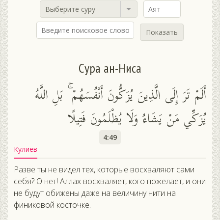
Выберите суру
Показать
Сура ан-Ниса
أَلَمْ تَرَ إِلَى الَّذِينَ يُزَكُّونَ أَنْفُسَهُمْ ۚ بَلِ اللَّهُ
يُزَكِّي مَنْ يَشَاءُ وَلَا يُظْلَمُونَ فَتِيلًا
4:49
Кулиев
Разве ты не видел тех, которые восхваляют сами
себя? О нет! Аллах восхваляет, кого пожелает, и они
не будут обижены даже на величину нити на
финиковой косточке.