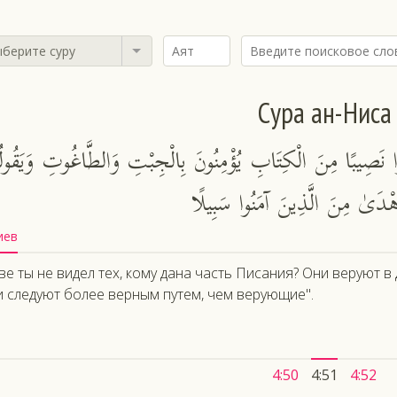
берите суру
Сура ан-Ниса
تُوا نَصِيبًا مِنَ الْكِتَابِ يُؤْمِنُونَ بِالْجِبْتِ وَالطَّاغُوتِ وَيَقُول
أَهْدَىٰ مِنَ الَّذِينَ آمَنُوا سَبِيلًا
иев
ве ты не видел тех, кому дана часть Писания? Они веруют в
и следуют более верным путем, чем верующие".
4:50
4:51
4:52