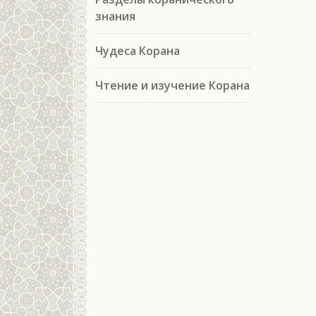
знания
Чудеса Корана
Чтение и изучение Корана