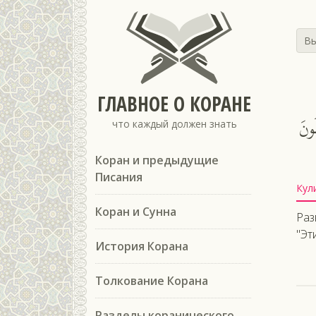
Вы
ГЛАВНОЕ О КОРАНЕ
ُونَ
что каждый должен знать
Коран и предыдущие
Писания
Кул
Коран и Сунна
Раз
"Эт
История Корана
Толкование Корана
Разделы коранического