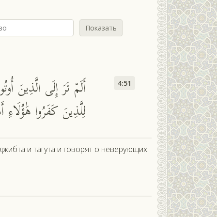
Показать
أَلَمْ تَرَ إِلَى الَّذِينَ أُو
4:51
لِلَّذِينَ كَفَرُوا هَٰؤُلَاءِ 
 джибта и тагута и говорят о неверующих: