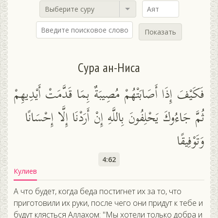
Выберите суру
Показать
Сура ан-Ниса
فَكَيْفَ إِذَا أَصَابَتْهُمْ مُصِيبَةٌ بِمَا قَدَّمَتْ أَيْدِيهِمْ
ثُمَّ جَاءُوكَ يَحْلِفُونَ بِاللَّهِ إِنْ أَرَدْنَا إِلَّا إِحْسَانًا
وَتَوْفِيقًا
4:62
Кулиев
А что будет, когда беда постигнет их за то, что
приготовили их руки, после чего они придут к тебе и
будут клясться Аллахом: "Мы хотели только добра и