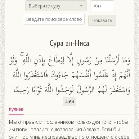
Выберите суру
Показать
Сура ан-Ниса
وَمَا أَرْسَلْنَا مِنْ رَسُولٍ إِلَّا لِيُطَاعَ بِإِذْنِ اللَّهِ ۚ وَلَوْ
أَنَّهُمْ إِذْ ظَلَمُوا أَنْفُسَهُمْ جَاءُوكَ فَاسْتَغْفَرُوا اللَّهَ
وَاسْتَغْفَرَ لَهُمُ الرَّسُولُ لَوَجَدُوا اللَّهَ تَوَّابًا رَحِيمًا
4:64
Кулиев
Мы отправили посланников только для того, чтобы
им повиновались с дозволения Аллаха. Если бы
они, поступив несправедливо по отношению к себе,