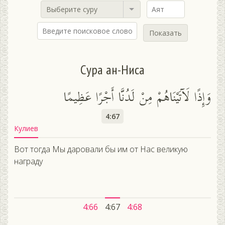
Выберите суру
Показать
Сура ан-Ниса
وَإِذًا لَآتَيْنَاهُمْ مِنْ لَدُنَّا أَجْرًا عَظِيمًا
4:67
Кулиев
Вот тогда Мы даровали бы им от Нас великую
награду
4:66
4:67
4:68