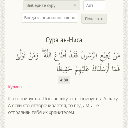
Выберите суру
Показать
Сура ан-Ниса
مَنْ يُطِعِ الرَّسُولَ فَقَدْ أَطَاعَ اللَّهَ ۖ وَمَنْ تَوَلَّىٰ
فَمَا أَرْسَلْنَاكَ عَلَيْهِمْ حَفِيظًا
4:80
Кулиев
Кто повинуется Посланнику, тот повинуется Аллаху.
А если кто отворачивается, то ведь Мы не
отправили тебя их хранителем.