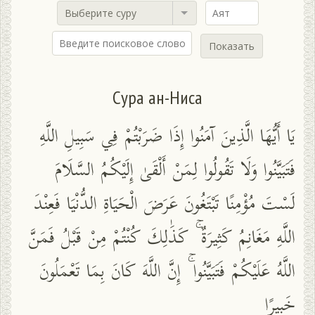
Выберите суру
Показать
Сура ан-Ниса
يَا أَيُّهَا الَّذِينَ آمَنُوا إِذَا ضَرَبْتُمْ فِي سَبِيلِ اللَّهِ
فَتَبَيَّنُوا وَلَا تَقُولُوا لِمَنْ أَلْقَىٰ إِلَيْكُمُ السَّلَامَ
لَسْتَ مُؤْمِنًا تَبْتَغُونَ عَرَضَ الْحَيَاةِ الدُّنْيَا فَعِنْدَ
اللَّهِ مَغَانِمُ كَثِيرَةٌ ۚ كَذَٰلِكَ كُنْتُمْ مِنْ قَبْلُ فَمَنَّ
اللَّهُ عَلَيْكُمْ فَتَبَيَّنُوا ۚ إِنَّ اللَّهَ كَانَ بِمَا تَعْمَلُونَ
خَبِيرًا