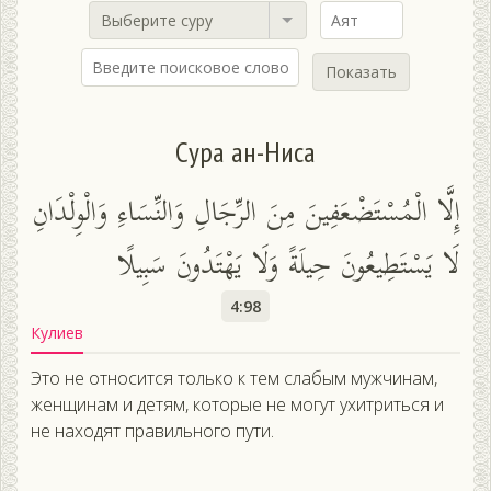
Выберите суру
Показать
Сура ан-Ниса
إِلَّا الْمُسْتَضْعَفِينَ مِنَ الرِّجَالِ وَالنِّسَاءِ وَالْوِلْدَانِ
لَا يَسْتَطِيعُونَ حِيلَةً وَلَا يَهْتَدُونَ سَبِيلًا
4:98
Кулиев
Это не относится только к тем слабым мужчинам,
женщинам и детям, которые не могут ухитриться и
не находят правильного пути.