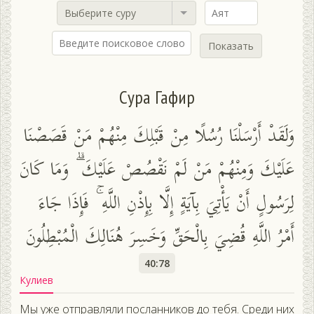
Выберите суру
Показать
Сура Гафир
وَلَقَدْ أَرْسَلْنَا رُسُلًا مِنْ قَبْلِكَ مِنْهُمْ مَنْ قَصَصْنَا
عَلَيْكَ وَمِنْهُمْ مَنْ لَمْ نَقْصُصْ عَلَيْكَ ۗ وَمَا كَانَ
لِرَسُولٍ أَنْ يَأْتِيَ بِآيَةٍ إِلَّا بِإِذْنِ اللَّهِ ۚ فَإِذَا جَاءَ
أَمْرُ اللَّهِ قُضِيَ بِالْحَقِّ وَخَسِرَ هُنَالِكَ الْمُبْطِلُونَ
40:78
Кулиев
Мы уже отправляли посланников до тебя. Среди них