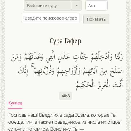
Выберите суру
Показать
Сура Гафир
رَبَّنَا وَأَدْخِلْهُمْ جَنَّاتِ عَدْنٍ الَّتِي وَعَدْتَهُمْ وَمَنْ
صَلَحَ مِنْ آبَائِهِمْ وَأَزْوَاجِهِمْ وَذُرِّيَّاتِهِمْ ۚ إِنَّكَ
أَنْتَ الْعَزِيزُ الْحَكِيمُ
40:8
Кулиев
Господь наш! Введи их в сады Эдема, которые Ты
обещал им, а также праведников из числа их отцов,
супруг и потомков. Воистину, Ты —