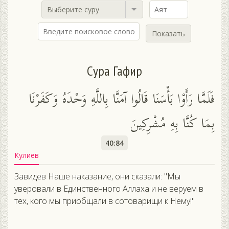
Выберите суру
Показать
Сура Гафир
فَلَمَّا رَأَوْا بَأْسَنَا قَالُوا آمَنَّا بِاللَّهِ وَحْدَهُ وَكَفَرْنَا
بِمَا كُنَّا بِهِ مُشْرِكِينَ
40:84
Кулиев
Завидев Наше наказание, они сказали: "Мы
уверовали в Единственного Аллаха и не веруем в
тех, кого мы приобщали в сотоварищи к Нему!"