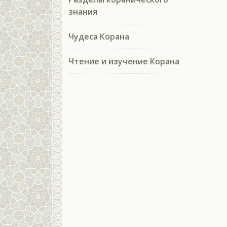
знания
Чудеса Корана
Чтение и изучение Корана