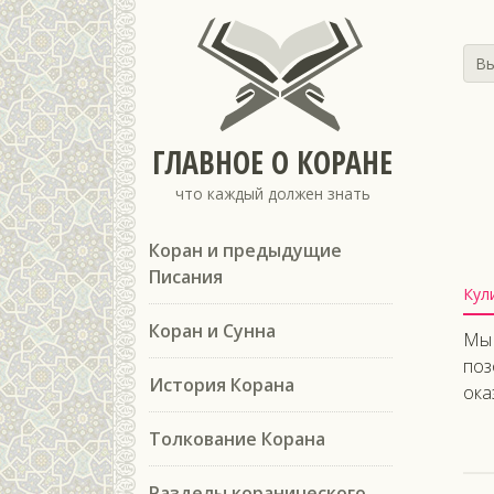
Вы
ГЛАВНОЕ О КОРАНЕ
что каждый должен знать
Коран и предыдущие
Писания
Кул
Коран и Сунна
Мы 
поз
История Корана
ока
Толкование Корана
Разделы коранического