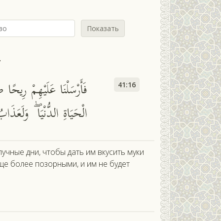
Показать
т
فَأَرْسَلْنَا عَلَيْهِمْ رِيح
41:16
الْحَيَاةِ الدُّنْيَا ۖ وَلَعَذ
учные дни, чтобы дать им вкусить муки
ще более позорными, и им не будет