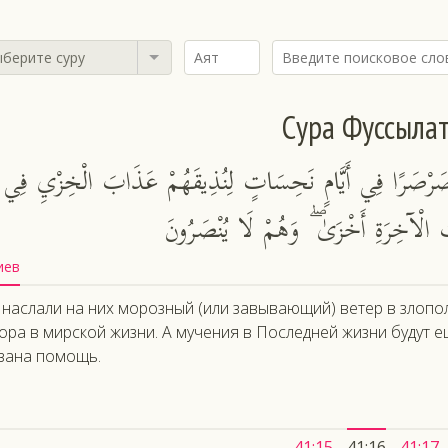
берите суру
Сура Фуссыла
ًا صَرْصَرًا فِي أَيَّامٍ نَحِسَاتٍ لِنُذِيقَهُمْ عَذَابَ الْخِزْيِ فِي
َابُ الْآخِرَةِ أَخْزَىٰ ۖ وَهُمْ لَا يُنْصَرُونَ
иев
наслали на них морозный (или завывающий) ветер в злопол
ора в мирской жизни. А мучения в Последней жизни будут е
зана помощь.
41:15
41:16
41:17