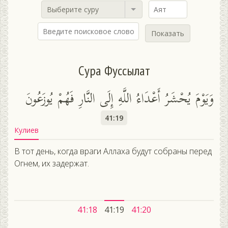
Выберите суру
Показать
Сура Фуссылат
وَيَوْمَ يُحْشَرُ أَعْدَاءُ اللَّهِ إِلَى النَّارِ فَهُمْ يُوزَعُونَ
41:19
Кулиев
В тот день, когда враги Аллаха будут собраны перед
Огнем, их задержат.
41:18
41:19
41:20