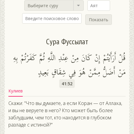
Выберите суру
Показать
Сура Фуссылат
قُلْ أَرَأَيْتُمْ إِنْ كَانَ مِنْ عِنْدِ اللَّهِ ثُمَّ كَفَرْتُمْ بِهِ
مَنْ أَضَلُّ مِمَّنْ هُوَ فِي شِقَاقٍ بَعِيدٍ
41:52
Кулиев
Скажи: "Что вы думаете, а если Коран — от Аллаха,
и вы не веруете в него? Кто может быть более
заблудшим, чем тот, кто находится в глубоком
разладе с истиной?"