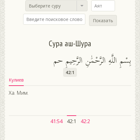
Выберите суру
Показать
Сура аш-Шура
بِسْمِ اللَّهِ الرَّحْمَٰنِ الرَّحِيمِ حم
42:1
Кулиев
Ха. Мим.
41:54
42:1
42:2