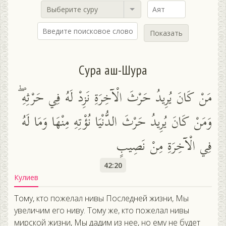
Выберите суру
Показать
Сура аш-Шура
مَنْ كَانَ يُرِيدُ حَرْثَ الْآخِرَةِ نَزِدْ لَهُ فِي حَرْثِهِ ۖ
وَمَنْ كَانَ يُرِيدُ حَرْثَ الدُّنْيَا نُؤْتِهِ مِنْهَا وَمَا لَهُ
فِي الْآخِرَةِ مِنْ نَصِيبٍ
42:20
Кулиев
Тому, кто пожелал нивы Последней жизни, Мы
увеличим его ниву. Тому же, кто пожелал нивы
мирской жизни, Мы дадим из нее, но ему не будет