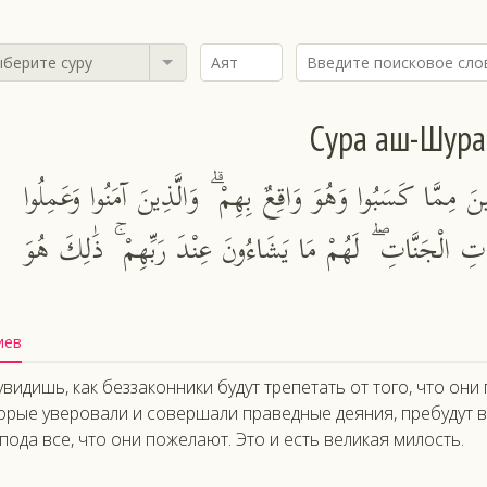
берите суру
Сура аш-Шура
 مِمَّا كَسَبُوا وَهُوَ وَاقِعٌ بِهِمْ ۗ وَالَّذِينَ آمَنُوا وَعَمِلُوا
الْجَنَّاتِ ۖ لَهُمْ مَا يَشَاءُونَ عِنْدَ رَبِّهِمْ ۚ ذَٰلِكَ هُوَ
иев
увидишь, как беззаконники будут трепетать от того, что они п
орые уверовали и совершали праведные деяния, пребудут в 
пода все, что они пожелают. Это и есть великая милость.