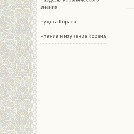
знания
Чудеса Корана
Чтение и изучение Корана