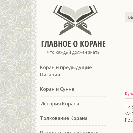
Вы
ГЛАВНОЕ О КОРАНЕ
что каждый должен знать
Коран и предыдущие
Писания
Коран и Сунна
Кул
История Корана
Ты 
кот
Толкование Корана
Гос
Разделы коранического