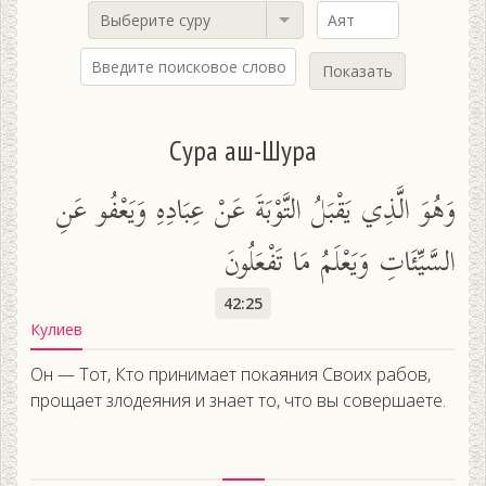
Выберите суру
Показать
Сура аш-Шура
وَهُوَ الَّذِي يَقْبَلُ التَّوْبَةَ عَنْ عِبَادِهِ وَيَعْفُو عَنِ
السَّيِّئَاتِ وَيَعْلَمُ مَا تَفْعَلُونَ
42:25
Кулиев
Он — Тот, Кто принимает покаяния Своих рабов,
прощает злодеяния и знает то, что вы совершаете.