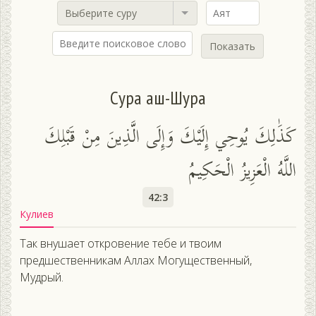
Выберите суру
Показать
Сура аш-Шура
كَذَٰلِكَ يُوحِي إِلَيْكَ وَإِلَى الَّذِينَ مِنْ قَبْلِكَ
اللَّهُ الْعَزِيزُ الْحَكِيمُ
42:3
Кулиев
Так внушает откровение тебе и твоим
предшественникам Аллах Могущественный,
Мудрый.