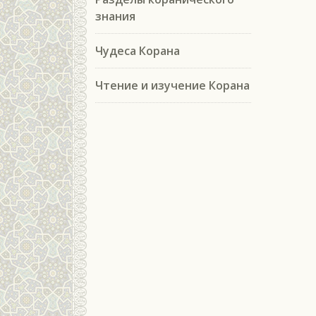
знания
Чудеса Корана
Чтение и изучение Корана