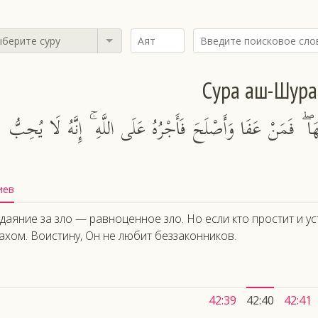
берите суру
Сура аш-Шура
ْلُهَا ۖ فَمَنْ عَفَا وَأَصْلَحَ فَأَجْرُهُ عَلَى اللَّهِ ۚ إِنَّهُ لَا يُحِبُّ
иев
даяние за зло — равноценное зло. Но если кто простит и уст
ахом. Воистину, Он не любит беззаконников.
42:39
42:40
42:41