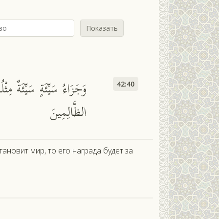
Показать
وَجَزَاءُ سَيِّئَةٍ سَيِّئَةٌ مِث
42:40
الظَّالِمِينَ
ановит мир, то его награда будет за