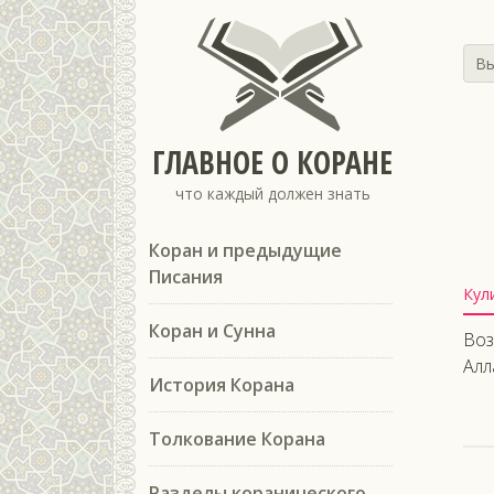
Вы
ГЛАВНОЕ О КОРАНЕ
что каждый должен знать
Коран и предыдущие
Писания
Кул
Коран и Сунна
Воз
Алл
История Корана
Толкование Корана
Разделы коранического