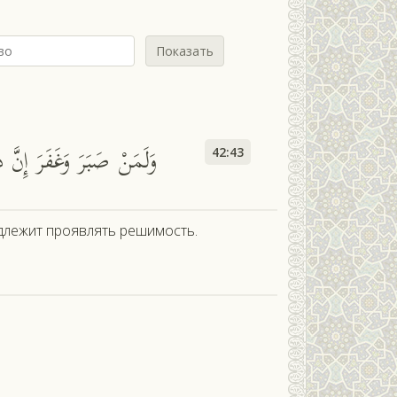
Показать
وَلَمَنْ صَبَرَ وَغَفَرَ إِنَّ ذ
42:43
надлежит проявлять решимость.