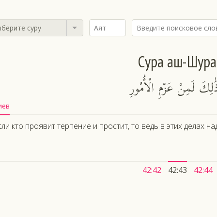
берите суру
Сура аш-Шура
َٰلِكَ لَمِنْ عَزْمِ الْأُمُورِ
иев
сли кто проявит терпение и простит, то ведь в этих делах 
42:42
42:43
42:44