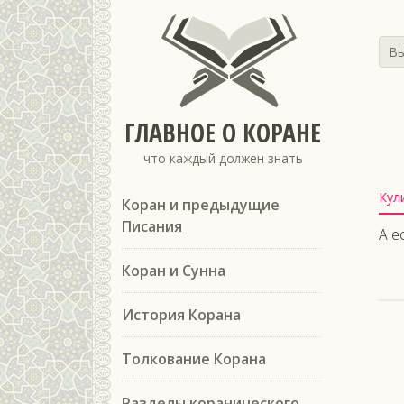
Вы
ГЛАВНОЕ О КОРАНЕ
что каждый должен знать
Кул
Коран и предыдущие
Писания
А е
Коран и Сунна
История Корана
Толкование Корана
Разделы коранического