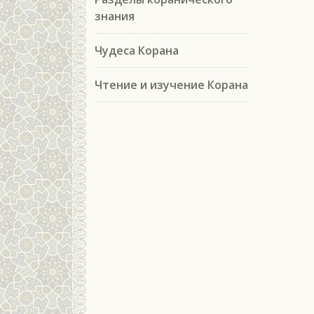
знания
Чудеса Корана
Чтение и изучение Корана