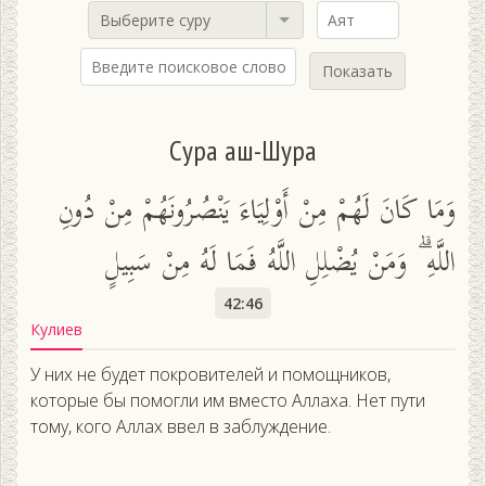
Выберите суру
Показать
Сура аш-Шура
وَمَا كَانَ لَهُمْ مِنْ أَوْلِيَاءَ يَنْصُرُونَهُمْ مِنْ دُونِ
اللَّهِ ۗ وَمَنْ يُضْلِلِ اللَّهُ فَمَا لَهُ مِنْ سَبِيلٍ
42:46
Кулиев
У них не будет покровителей и помощников,
которые бы помогли им вместо Аллаха. Нет пути
тому, кого Аллах ввел в заблуждение.