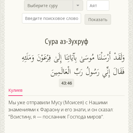
Выберите суру
Показать
Сура аз-Зухруф
وَلَقَدْ أَرْسَلْنَا مُوسَىٰ بِآيَاتِنَا إِلَىٰ فِرْعَوْنَ وَمَلَئِهِ
فَقَالَ إِنِّي رَسُولُ رَبِّ الْعَالَمِينَ
43:46
Кулиев
Мы уже отправили Мусу (Моисея) с Нашими
знамениями к Фараону и его знати, и он сказал:
"Воистину, я — посланник Господа миров".