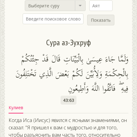
Выберите суру
Показать
Сура аз-Зухруф
وَلَمَّا جَاءَ عِيسَىٰ بِالْبَيِّنَاتِ قَالَ قَدْ جِئْتُكُمْ
بِالْحِكْمَةِ وَلِأُبَيِّنَ لَكُمْ بَعْضَ الَّذِي تَخْتَلِفُونَ
فِيهِ ۖ فَاتَّقُوا اللَّهَ وَأَطِيعُونِ
43:63
Кулиев
Когда Иса (Иисус) явился с ясными знамениями, он
сказал: "Я пришел к вам с мудростью и для того,
чтобы разъяснить вам часть того, относительно