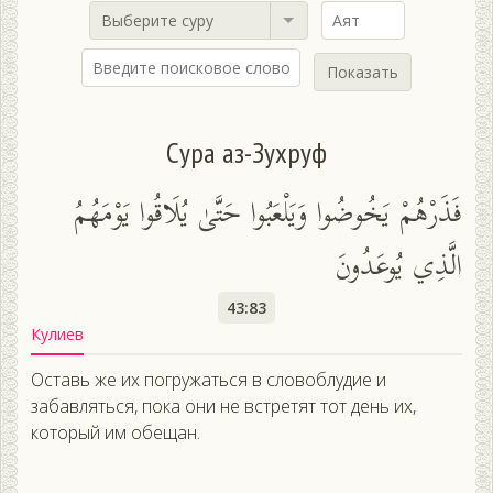
Выберите суру
Показать
Сура аз-Зухруф
فَذَرْهُمْ يَخُوضُوا وَيَلْعَبُوا حَتَّىٰ يُلَاقُوا يَوْمَهُمُ
الَّذِي يُوعَدُونَ
43:83
Кулиев
Оставь же их погружаться в словоблудие и
забавляться, пока они не встретят тот день их,
который им обещан.