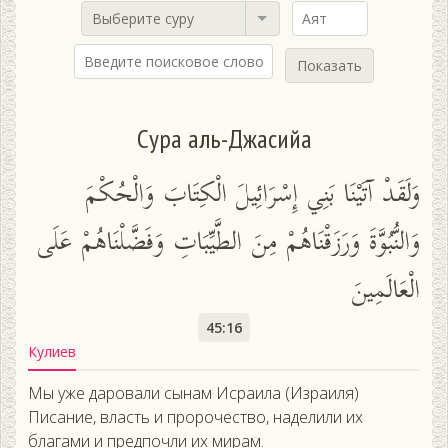
Выберите суру
Показать
Сура аль-Джасийа
وَلَقَدْ آتَيْنَا بَنِي إِسْرَائِيلَ الْكِتَابَ وَالْحُكْمَ
وَالنُّبُوَّةَ وَرَزَقْنَاهُمْ مِنَ الطَّيِّبَاتِ وَفَضَّلْنَاهُمْ عَلَى
الْعَالَمِينَ
45:16
Кулиев
Мы уже даровали сынам Исраила (Израиля)
Писание, власть и пророчество, наделили их
благами и предпочли их мирам.