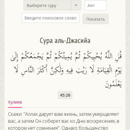
Выберите суру
Показать
Сура аль-Джасийа
قُلِ اللَّهُ يُحْيِيكُمْ ثُمَّ يُمِيتُكُمْ ثُمَّ يَجْمَعُكُمْ إِلَىٰ
يَوْمِ الْقِيَامَةِ لَا رَيْبَ فِيهِ وَلَٰكِنَّ أَكْثَرَ النَّاسِ لَا
يَعْلَمُونَ
45:26
Кулиев
Скажи: "Аллах дарует вам жизнь, затем умерщвляет
вас, а затем Он соберет вас ко Дню воскресения, в
котором нет сомнения". Однако большинство