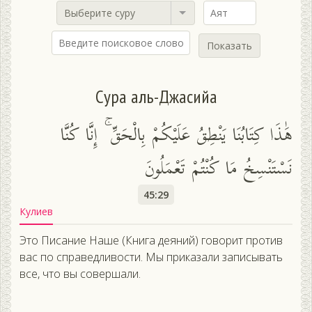
Выберите суру
Показать
Сура аль-Джасийа
هَٰذَا كِتَابُنَا يَنْطِقُ عَلَيْكُمْ بِالْحَقِّ ۚ إِنَّا كُنَّا
نَسْتَنْسِخُ مَا كُنْتُمْ تَعْمَلُونَ
45:29
Кулиев
Это Писание Наше (Книга деяний) говорит против
вас по справедливости. Мы приказали записывать
все, что вы совершали.