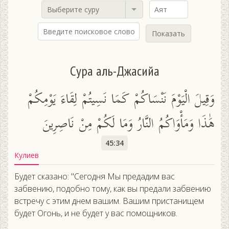
Выберите суру
Показать
Сура аль-Джасийа
وَقِيلَ الْيَوْمَ نَنْسَاكُمْ كَمَا نَسِيتُمْ لِقَاءَ يَوْمِكُمْ
هَٰذَا وَمَأْوَاكُمُ النَّارُ وَمَا لَكُمْ مِنْ نَاصِرِينَ
45:34
Кулиев
Будет сказано: "Сегодня Мы предадим вас
забвению, подобно тому, как вы предали забвению
встречу с этим днем вашим. Вашим пристанищем
будет Огонь, и не будет у вас помощников.