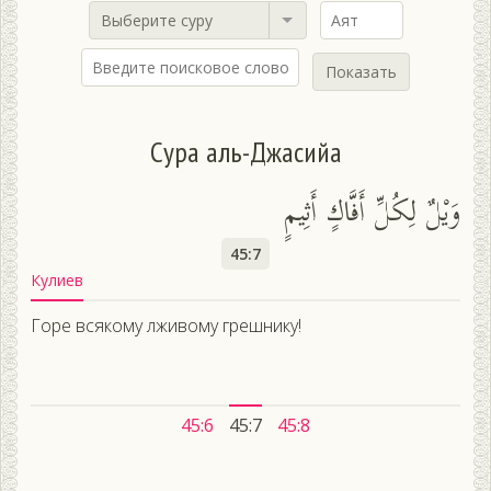
Выберите суру
Показать
Сура аль-Джасийа
وَيْلٌ لِكُلِّ أَفَّاكٍ أَثِيمٍ
45:7
Кулиев
Горе всякому лживому грешнику!
45:6
45:7
45:8