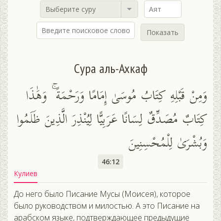
Выберите суру
Показать
Сура аль-Ахкаф
وَمِنْ قَبْلِهِ كِتَابُ مُوسَىٰ إِمَامًا وَرَحْمَةً ۚ وَهَٰذَا
كِتَابٌ مُصَدِّقٌ لِسَانًا عَرَبِيًّا لِيُنْذِرَ الَّذِينَ ظَلَمُوا
وَبُشْرَىٰ لِلْمُحْسِنِينَ
46:12
Кулиев
До него было Писание Мусы (Моисея), которое
было руководством и милостью. А это Писание на
арабском языке, подтверждающее предыдущие